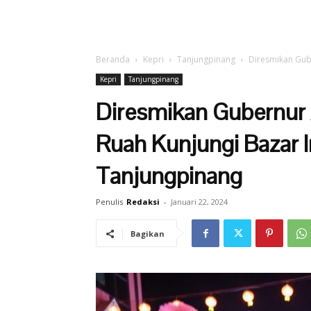
Beranda
Kepri
Tanjungpinang
Diresmikan Gub
Kepri
Tanjungpinang
Diresmikan Gubernur
Ruah Kunjungi Bazar I
Tanjungpinang
Penulis
Redaksi
-
Januari 22, 2024
Bagikan