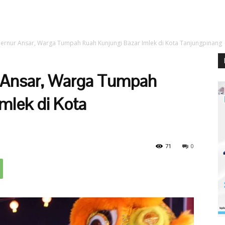
ernur Ansar, Warga Tumpah Ruah Kunjungi Bazar Imlek di Kota Tanjungpinang
 Ansar, Warga Tumpah
mlek di Kota
71
0