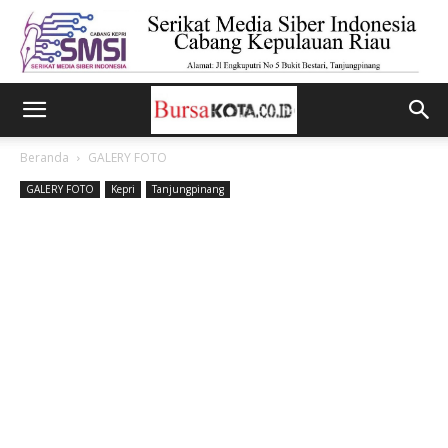
Beranda
GALERY FOTO
GALERY FOTO
Kepri
Tanjungpinang