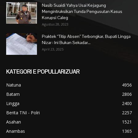
Nasib Suaidi Yahya Usai Kejagung
Mengintruksikan Tunda Pengusutan Kasus
Korupsi Caleg
Agustus 28, 2023
Praktek “Titip Absen” Terbongkar, Bupati Lingga
Nizar : Ini Bukan Sekadar...
April 23, 2025
KATEGORI E POPULLARIZUAR
Natuna
4956
Batam
2806
Lingga
2400
Berita TNI - Polri
2257
Asahan
1521
Anambas
1365