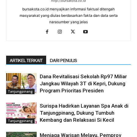
http://bursakota.co.id
bursakota.co.id menyajikan informasi faktual ditengah
masyarakat yang diulas berdasarkan fakta dan data serta
narasumber yang jelas
ARTIKEL TERKAIT
DARI PENULIS
Dana Revitalisasi Sekolah Rp97 Miliar
Jangkau Wilayah 3T di Kepri, Dukung
Program Prioritas Presiden
Tanjungpinang
Surispa Hadirkan Layanan Spa Anak di
Tanjungpinang, Dukung Tumbuh
Kembang dan Relaksasi Si Kecil
Tanjungpinang
Menjaga Warisan Melayu, Pemprov