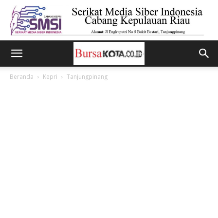
Beranda
Kepri
Tanjungpinang