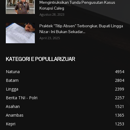
Mengintruksikan Tunda Pengusutan Kasus
Korupsi Caleg
Agustus 28, 2023
Praktek “Titip Absen” Terbongkar, Bupati Lingga
Nizar : Ini Bukan Sekadar...
April 23, 2025
KATEGORI E POPULLARIZUAR
Natuna
4954
Batam
2804
Lingga
2399
Berita TNI - Polri
2257
Asahan
1521
Anambas
1365
Kepri
1253