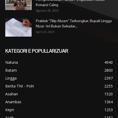
Korupsi Caleg
Agustus 28, 2023
Praktek “Titip Absen” Terbongkar, Bupati Lingga
Nizar : Ini Bukan Sekadar...
April 23, 2025
KATEGORI E POPULLARIZUAR
Natuna
4940
Batam
2800
Lingga
2397
Berita TNI - Polri
2255
Asahan
1520
Anambas
1364
Kepri
1253
Aceh
1182