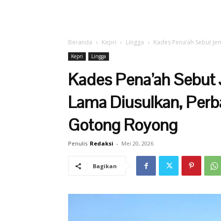
Beranda
Kepri
Lingga
Kades Pena’ah Sebut Je
Kepri
Lingga
Kades Pena’ah Sebut
Lama Diusulkan, Perb
Gotong Royong
Penulis
Redaksi
-
Mei 20, 2026
Bagikan