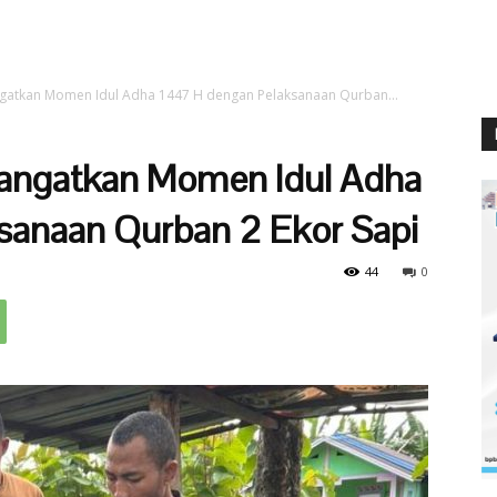
gatkan Momen Idul Adha 1447 H dengan Pelaksanaan Qurban...
angatkan Momen Idul Adha
sanaan Qurban 2 Ekor Sapi
44
0