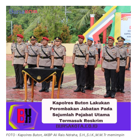
FOTO : Kapolres Buton, AKBP Ali Rais Ndraha, S.H.,S.I.K.,M.M.Tr memimpin