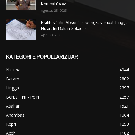
Korupsi Caleg
Agustus 28, 2023
Praktek “Titip Absen” Terbongkar, Bupati Lingga
Nizar : Ini Bukan Sekadar...
April 23, 2025
KATEGORI E POPULLARIZUAR
Natuna
4944
Batam
2802
Lingga
2397
Berita TNI - Polri
2257
Asahan
1521
Anambas
1364
Kepri
1253
Aceh
1182