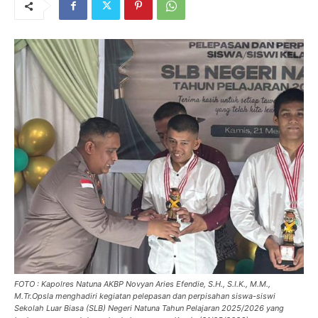
FOTO : Kapolres Natuna AKBP Novyan Aries Efendie, S.H., S.I.K., M.M.,
M.Tr.Opsla menghadiri kegiatan pelepasan dan perpisahan siswa-siswi
Sekolah Luar Biasa (SLB) Negeri Natuna Tahun Pelajaran 2025/2026 yang