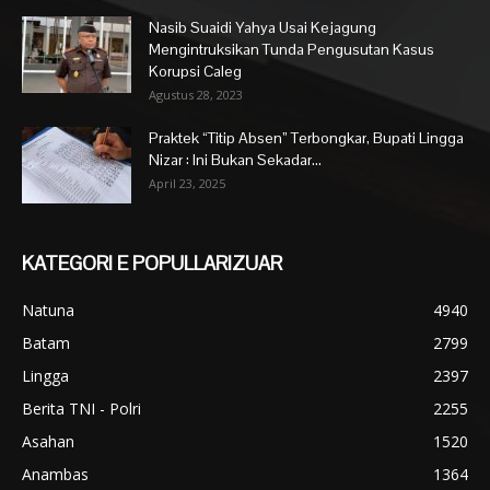
Nasib Suaidi Yahya Usai Kejagung
Mengintruksikan Tunda Pengusutan Kasus
Korupsi Caleg
Agustus 28, 2023
Praktek “Titip Absen” Terbongkar, Bupati Lingga
Nizar : Ini Bukan Sekadar...
April 23, 2025
KATEGORI E POPULLARIZUAR
Natuna
4940
Batam
2799
Lingga
2397
Berita TNI - Polri
2255
Asahan
1520
Anambas
1364