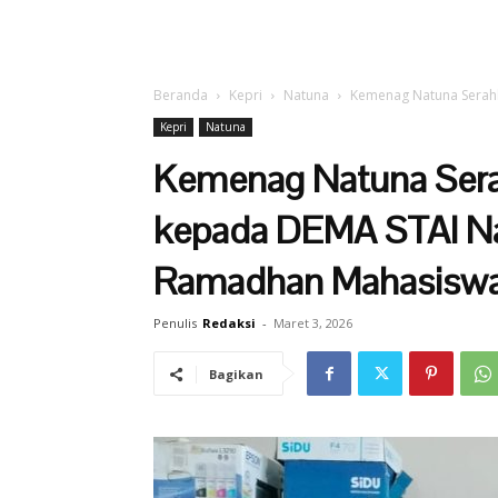
Beranda
Kepri
Natuna
Kemenag Natuna Serahk
Kepri
Natuna
Kemenag Natuna Sera
kepada DEMA STAI Na
Ramadhan Mahasisw
Penulis
Redaksi
-
Maret 3, 2026
Bagikan