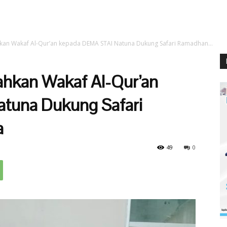
an Wakaf Al-Qur’an kepada DEMA STAI Natuna Dukung Safari Ramadhan...
hkan Wakaf Al-Qur’an
tuna Dukung Safari
a
49
0