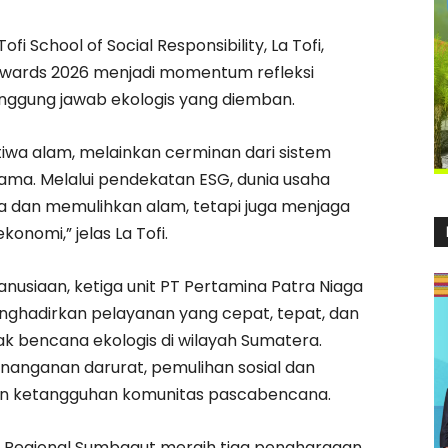
i School of Social Responsibility, La Tofi,
wards 2026 menjadi momentum refleksi
nggung jawab ekologis yang diemban.
iwa alam, melainkan cerminan dari sistem
ama. Melalui pendekatan ESG, dunia usaha
ia dan memulihkan alam, tetapi juga menjaga
onomi,” jelas La Tofi.
manusiaan, ketiga unit PT Pertamina Patra Niaga
enghadirkan pelayanan yang cepat, tepat, dan
k bencana ekologis di wilayah Sumatera.
anganan darurat, pemulihan sosial dan
an ketangguhan komunitas pascabencana.
a Regional Sumbagut meraih tiga penghargaan