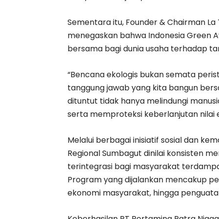
Sementara itu, Founder & Chairman La Tof
menegaskan bahwa Indonesia Green A
bersama bagi dunia usaha terhadap ta
“Bencana ekologis bukan semata perist
tanggung jawab yang kita bangun bers
dituntut tidak hanya melindungi manus
serta memproteksi keberlanjutan nilai ek
Melalui berbagai inisiatif sosial dan ke
Regional Sumbagut dinilai konsisten m
terintegrasi bagi masyarakat terdampa
Program yang dijalankan mencakup pen
ekonomi masyarakat, hingga penguat
Keberhasilan PT Pertamina Patra Niag