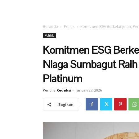
Beranda
Politik
Komitmen ESG Berkelanjutan, Per
Politik
Komitmen ESG Berkela
Niaga Sumbagut Raih 
Platinum
Penulis
Redaksi
-
Januari 27, 2026
Bagikan