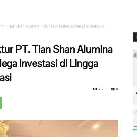
r PT. Tian Shan Alumina Indonesia Tegaskan Mega Investasi di...
ktur PT. Tian Shan Alumina
ga Investasi di Lingga
asi
256
0