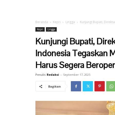
Beranda
Kepri
Lingga
Kunjungi Bupati, Direktu
Kepri
Lingga
Kunjungi Bupati, Dire
Indonesia Tegaskan Me
Harus Segera Beroper
Penulis
Redaksi
-
September 17, 2025
Bagikan