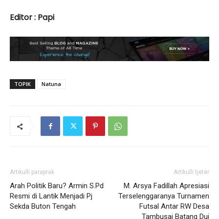
Editor : Papi
TOPIK
Natuna
Artikulli paraprak
Artikulli tjetër
Arah Politik Baru? Armin S.Pd
M. Arsya Fadillah Apresiasi
Resmi di Lantik Menjadi Pj
Terselenggaranya Turnamen
Sekda Buton Tengah
Futsal Antar RW Desa
Tambusai Batang Dui