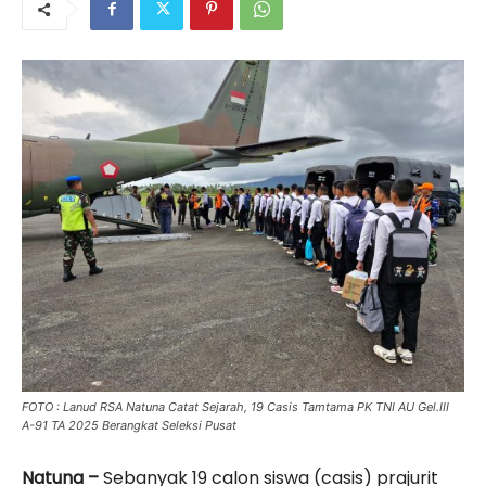
FOTO : Lanud RSA Natuna Catat Sejarah, 19 Casis Tamtama PK TNI AU Gel.III
A-91 TA 2025 Berangkat Seleksi Pusat
Natuna –
Sebanyak 19 calon siswa (casis) prajurit