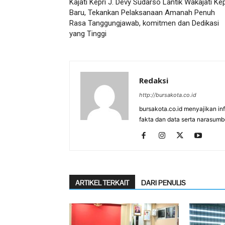
Kajati Kepri J. Devy Sudarso Lantik Wakajati Kep
Baru, Tekankan Pelaksanaan Amanah Penuh
Rasa Tanggungjawab, komitmen dan Dedikasi
yang Tinggi
Redaksi
http://bursakota.co.id
bursakota.co.id menyajikan in
fakta dan data serta narasumb
ARTIKEL TERKAIT
DARI PENULIS