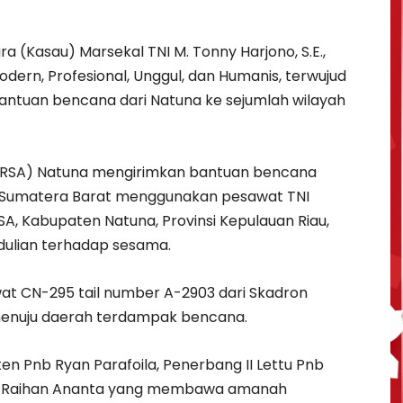
a (Kasau) Marsekal TNI M. Tonny Harjono, S.E.,
dern, Profesional, Unggul, dan Humanis, terwujud
antuan bencana dari Natuna ke sejumlah wilayah
d RSA) Natuna mengirimkan bantuan bencana
n Sumatera Barat menggunakan pesawat TNI
A, Kabupaten Natuna, Provinsi Kepulauan Riau,
dulian terhadap sesama.
t CN-295 tail number A-2903 dari Skadron
menuju daerah terdampak bencana.
n Pnb Ryan Parafoila, Penerbang II Lettu Pnb
b M. Raihan Ananta yang membawa amanah