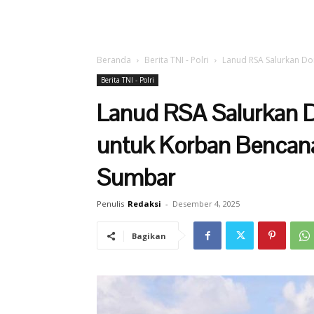
Beranda
Berita TNI - Polri
Lanud RSA Salurkan Do
Berita TNI - Polri
Lanud RSA Salurkan 
untuk Korban Bencan
Sumbar
Penulis
Redaksi
-
Desember 4, 2025
Bagikan