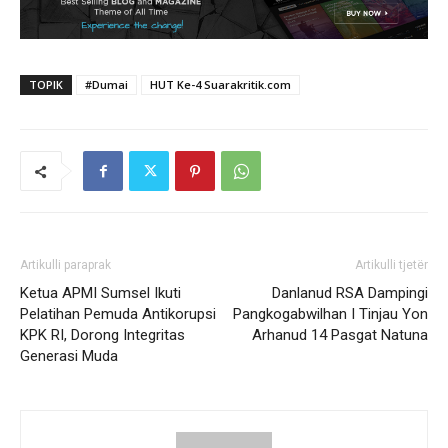
TOPIK
#Dumai
HUT Ke-4 Suarakritik.com
Artikulli paraprak
Artikulli tjetër
Ketua APMI Sumsel Ikuti
Danlanud RSA Dampingi
Pelatihan Pemuda Antikorupsi
Pangkogabwilhan I Tinjau Yon
KPK RI, Dorong Integritas
Arhanud 14 Pasgat Natuna
Generasi Muda