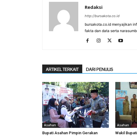
Redaksi
http://bursakota.co.id
bursakota.co.id menyajikan in
fakta dan data serta narasumb
ARTIKEL TERKAIT
DARI PENULIS
Asahan
Asahan
Bupati Asahan Pimpin Gerakan
Wakil Bupat