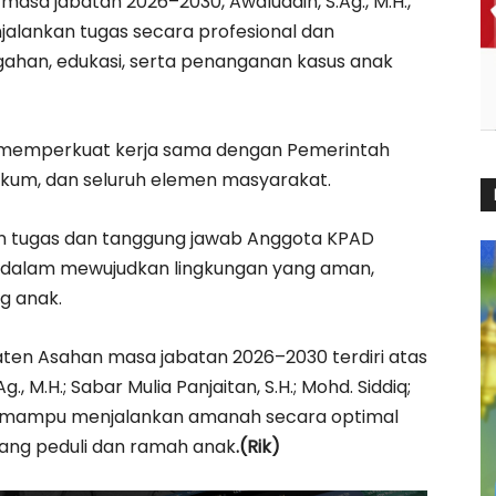
asa jabatan 2026–2030, Awaluddin, S.Ag., M.H.,
lankan tugas secara profesional dan
ahan, edukasi, serta penanganan kasus anak
memperkuat kerja sama dengan Pemerintah
kum, dan seluruh elemen masyarakat.
aan tugas dan tanggung jawab Anggota KPAD
 dalam mewujudkan lingkungan yang aman,
g anak.
en Asahan masa jabatan 2026–2030 terdiri atas
., M.H.; Sabar Mulia Panjaitan, S.H.; Mohd. Siddiq;
kan mampu menjalankan amanah secara optimal
ang peduli dan ramah anak
.(Rik)