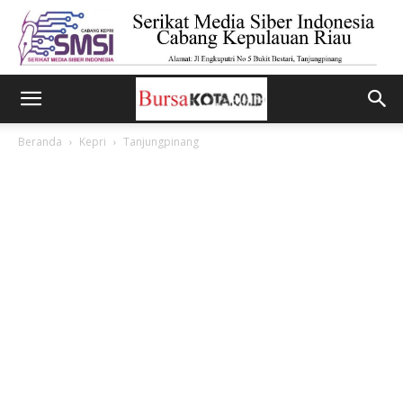
Beranda
Kepri
Tanjungpinang