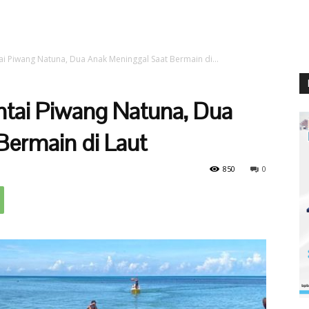
tai Piwang Natuna, Dua Anak Meninggal Saat Bermain di...
antai Piwang Natuna, Dua
Bermain di Laut
850
0