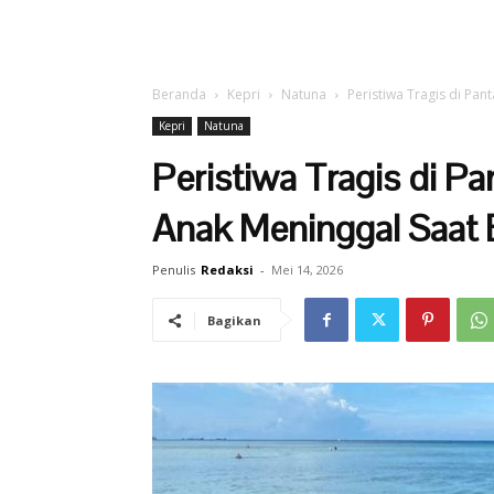
Beranda
Kepri
Natuna
Peristiwa Tragis di Pan
Kepri
Natuna
Peristiwa Tragis di P
Anak Meninggal Saat 
Penulis
Redaksi
-
Mei 14, 2026
Bagikan