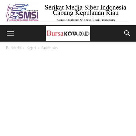
Beranda
Kepri
Anambas