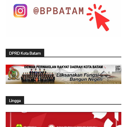
DPRD Kota Batam
Lingga