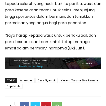
kepada seluruh yang hadir baik itu panitia, wasit dan
para kesebelasan team untuk selalu menjunjung
tinggi sportivitas dalam bermain, dan tunjukkan
permainan yang bagus bagi para penonton.
“Saya harap kepada wasit untuk berlaku adil, dan
para kesebelasan team untuk tetap menjaga
emosi dalam bermain,” harapnya
.(Bk/Jun).
TOPIK
Anambas
Desa Nyamuk
Karang Taruna Bina Remaja
Sepakbola