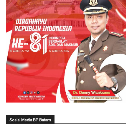
Sosial Media BP Batam