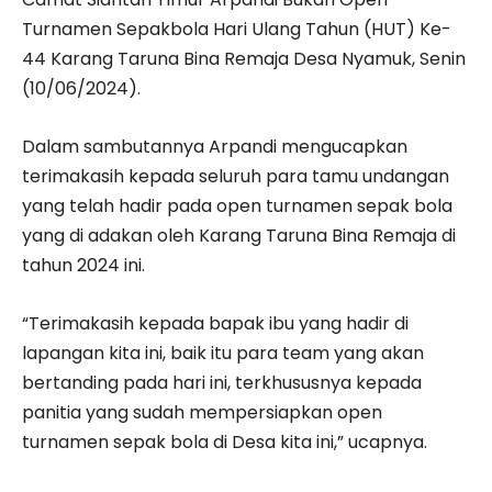
Turnamen Sepakbola Hari Ulang Tahun (HUT) Ke-
44 Karang Taruna Bina Remaja Desa Nyamuk, Senin
(10/06/2024).
Dalam sambutannya Arpandi mengucapkan
terimakasih kepada seluruh para tamu undangan
yang telah hadir pada open turnamen sepak bola
yang di adakan oleh Karang Taruna Bina Remaja di
tahun 2024 ini.
“Terimakasih kepada bapak ibu yang hadir di
lapangan kita ini, baik itu para team yang akan
bertanding pada hari ini, terkhususnya kepada
panitia yang sudah mempersiapkan open
turnamen sepak bola di Desa kita ini,” ucapnya.