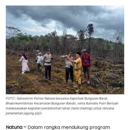
FOTO : Satreskrim Polres Natuna bersama Kapolsek Bunguran Barat,
Bhabinkamtibmas Kecamatan Bunguran Batubi, serta Bumdes Putri Bertuah
melaksanakan kegiatan pembersihan lahan (land clearing) untuk rencana
penanaman jagung pipil.
‎Natuna –
Dalam rangka mendukung program