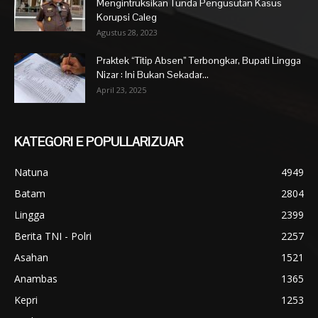
Mengintruksikan Tunda Pengusutan Kasus
Korupsi Caleg
Agustus 28, 2023
Praktek “Titip Absen” Terbongkar, Bupati Lingga
Nizar : Ini Bukan Sekadar...
April 23, 2025
KATEGORI E POPULLARIZUAR
Natuna
4949
Batam
2804
Lingga
2399
Berita TNI - Polri
2257
Asahan
1521
Anambas
1365
Kepri
1253