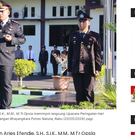
.I.K., M.M., M.Tr.Opsla memimpin langsung Upacara Peringatan Hari
pangan Bhayangkara Polres Natuna, Rabu (20/05/2026) pagi.
es Efendie, S.H., S.I.K., M.M., M.Tr.Opsla