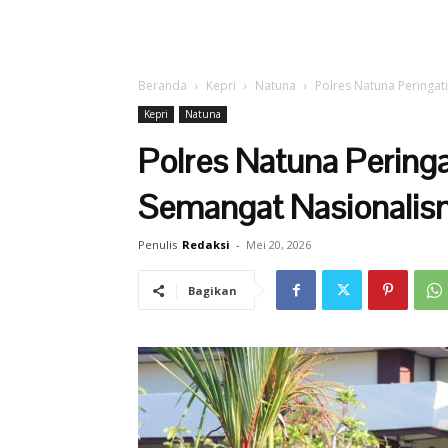
Beranda
Kepri
Natuna
Polres Natuna Peringa
Kepri
Natuna
Polres Natuna Peringa
Semangat Nasionalis
Penulis
Redaksi
-
Mei 20, 2026
Bagikan