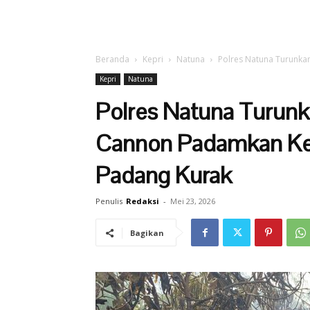
Beranda
Kepri
Natuna
Polres Natuna Turunka
Kepri
Natuna
Polres Natuna Turun
Cannon Padamkan Keb
Padang Kurak
Penulis
Redaksi
-
Mei 23, 2026
Bagikan