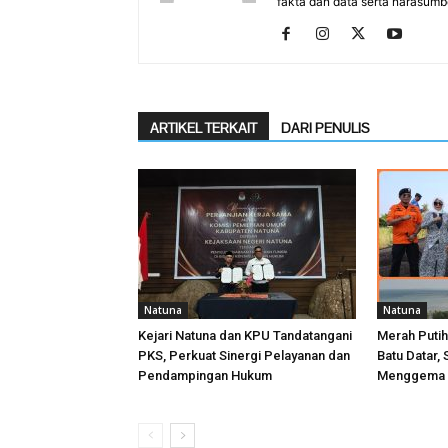
fakta dan data serta narasumb
ARTIKEL TERKAIT
DARI PENULIS
Natuna
Natuna
Kejari Natuna dan KPU Tandatangani
Merah Putih
PKS, Perkuat Sinergi Pelayanan dan
Batu Datar
Pendampingan Hukum
Menggema d