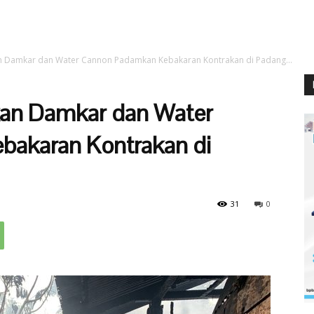
n Damkar dan Water Cannon Padamkan Kebakaran Kontrakan di Padang...
kan Damkar dan Water
akaran Kontrakan di
31
0