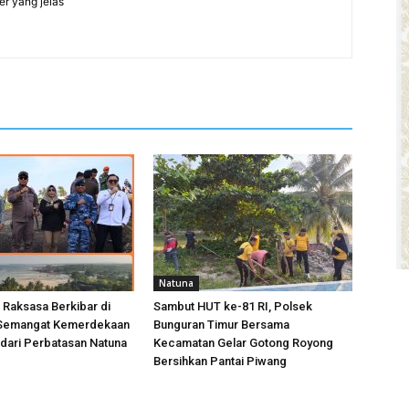
er yang jelas
Natuna
 Raksasa Berkibar di
Sambut HUT ke-81 RI, Polsek
, Semangat Kemerdekaan
Bunguran Timur Bersama
ari Perbatasan Natuna
Kecamatan Gelar Gotong Royong
Bersihkan Pantai Piwang