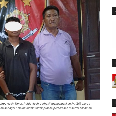
 Polres Aceh Timur, Polda Aceh berhasil mengamankan FA (20) warga
n sebagai pelaku tindak tindak pidana pemerasan disertai ancaman.