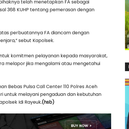
i pihaknya telah menetapkan FA sebagai
asal 368 KUHP tentang pemerasan dengan
n atas perbuatannya FA diancam dengan
jara,” sebut Kapolsek.
entuk komitmen pelayanan kepada masyarakat,
a melapor jika mengalami atau mengetahui
n Bebas Pulsa Call Center 110 Polres Aceh
 hari untuk melayani pengaduan dan kebutuhan
polsek Idi Rayeuk
.(hsb)