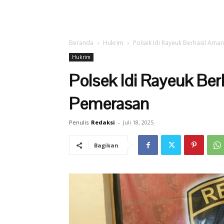
Beranda
Hukrim
Polsek Idi Rayeuk Berhasil Ama
Hukrim
Polsek Idi Rayeuk Be
Pemerasan
Penulis
Redaksi
-
Juli 18, 2025
Bagikan