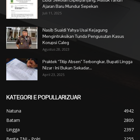
Libur Sekolah Diperpanjang, Masuk Tahun
Ajaran Baru Mundur Sepekan
Juli 11, 2025
Nasib Suaidi Yahya Usai Kejagung
Mengintruksikan Tunda Pengusutan Kasus
Korupsi Caleg
Agustus 28, 2023
Praktek “Titip Absen” Terbongkar, Bupati Lingga
Nizar : Ini Bukan Sekadar...
April 23, 2025
KATEGORI E POPULLARIZUAR
Natuna
4942
Batam
2800
Lingga
2397
Berita TNI - Polri
2255