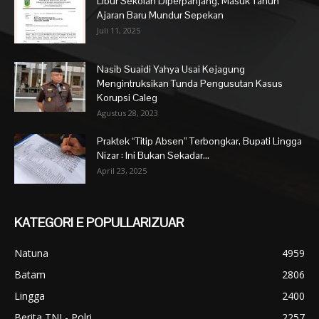
Libur Sekolah Diperpanjang, Masuk Tahun
Ajaran Baru Mundur Sepekan
Juli 11, 2025
Nasib Suaidi Yahya Usai Kejagung
Mengintruksikan Tunda Pengusutan Kasus
Korupsi Caleg
Agustus 28, 2023
Praktek “Titip Absen” Terbongkar, Bupati Lingga
Nizar : Ini Bukan Sekadar...
April 23, 2025
KATEGORI E POPULLARIZUAR
Natuna
4959
Batam
2806
Lingga
2400
Berita TNI - Polri
2257