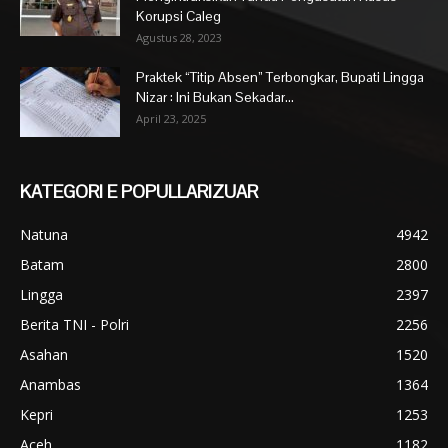
Korupsi Caleg
Agustus 28, 2023
Praktek “Titip Absen” Terbongkar, Bupati Lingga
Nizar : Ini Bukan Sekadar...
April 23, 2025
KATEGORI E POPULLARIZUAR
Natuna
4942
Batam
2800
Lingga
2397
Berita TNI - Polri
2256
Asahan
1520
Anambas
1364
Kepri
1253
Aceh
1182