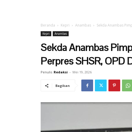
Beranda
Kepri
Anambas
Sekda Anambas Pimpi
Kepri
Anambas
Sekda Anambas Pimpi
Perpres SHSR, OPD D
Penulis
Redaksi
-
Mei 19, 2026
Bagikan