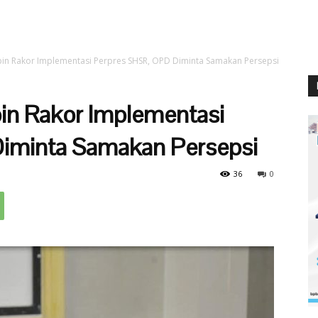
n Rakor Implementasi Perpres SHSR, OPD Diminta Samakan Persepsi
n Rakor Implementasi
iminta Samakan Persepsi
36
0