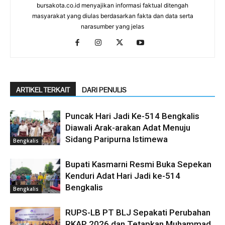
bursakota.co.id menyajikan informasi faktual ditengah
masyarakat yang diulas berdasarkan fakta dan data serta
narasumber yang jelas
ARTIKEL TERKAIT
DARI PENULIS
Puncak Hari Jadi Ke-514 Bengkalis
Diawali Arak-arakan Adat Menuju
Sidang Paripurna Istimewa
Bengkalis
Bupati Kasmarni Resmi Buka Sepekan
Kenduri Adat Hari Jadi ke-514
Bengkalis
Bengkalis
RUPS-LB PT BLJ Sepakati Perubahan
RKAP 2026 dan Tetapkan Muhammad