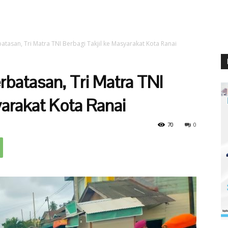
tasan, Tri Matra TNI Berbagi Takjil ke Masyarakat Kota Ranai
batasan, Tri Matra TNI
yarakat Kota Ranai
70
0