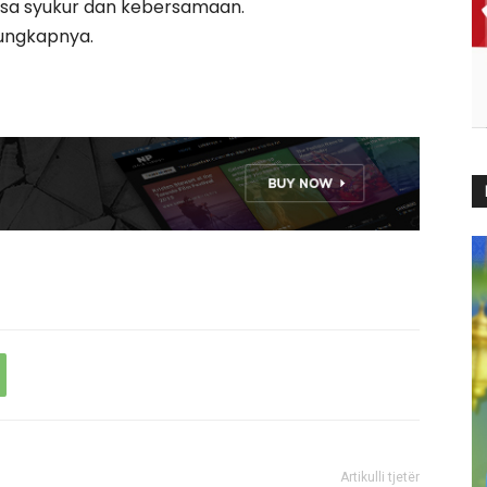
sa syukur dan kebersamaan.
 ungkapnya.
Artikulli tjetër