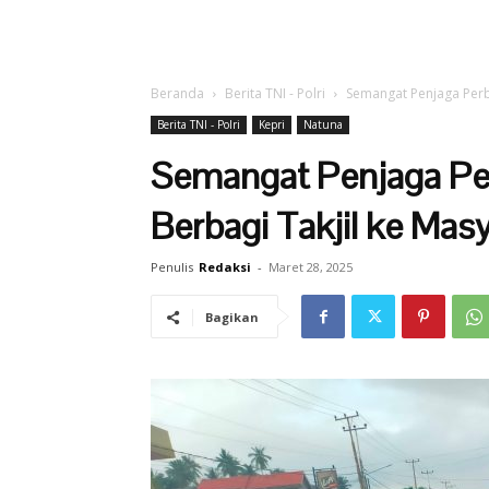
Beranda
Berita TNI - Polri
Semangat Penjaga Perba
Berita TNI - Polri
Kepri
Natuna
Semangat Penjaga Per
Berbagi Takjil ke Mas
Penulis
Redaksi
-
Maret 28, 2025
Bagikan