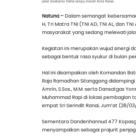
jalan Soekarno Hatta lampu merah Kota Ranai.
Natuna –
Dalam semangat kebersamaan 
H, Tri Matra TNI (TNI AD, TNI AL, dan T
masyarakat yang sedang melewati jala
Kegiatan ini merupakan wujud sinergi 
sebagai bentuk rasa syukur di bulan pe
Hal ini disampaikan oleh Komandan Bat
Raja Ramadhan Sitanggang didampingi
Amrin, S.Sos., M.M. serta Dansatgas Yo
Muhammad Rapi di lokasi pembagian ta
empat Sri Serindit Ranai, Jum’at (28/03
Sementara Dandenhannud 477 Kopasgat 
menyampaikan sebagai prajurit penjag