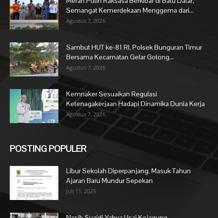
Merah Putih Raksasa Berkibar di Batu Datar,
Semangat Kemerdekaan Menggema dari...
Agustus 7, 2026
Sambut HUT ke-81 RI, Polsek Bunguran Timur
Bersama Kecamatan Gelar Gotong...
Agustus 7, 2026
Kemnaker Sesuaikan Regulasi
Ketenagakerjaan Hadapi Dinamika Dunia Kerja
Agustus 7, 2026
POSTING POPULER
Libur Sekolah Diperpanjang, Masuk Tahun
Ajaran Baru Mundur Sepekan
Juli 11, 2025
Nasib Suaidi Yahya Usai Kejagung