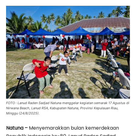
FOTO : Lanud Raden Sadjad Natuna menggelar kegiatan semarak 17 Agustus di
Nirwana Beach, Lanud RSA, Kabupaten Natuna, Provinsi Kepulauan Riau,
Minggu (24/8/2025).
Natuna –
Menyemarakkan bulan kemerdekaan