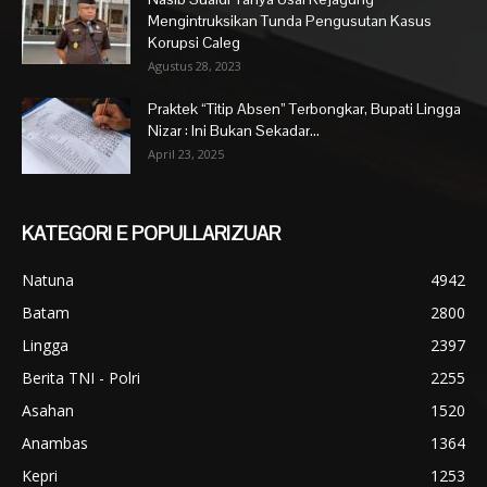
Mengintruksikan Tunda Pengusutan Kasus
Korupsi Caleg
Agustus 28, 2023
Praktek “Titip Absen” Terbongkar, Bupati Lingga
Nizar : Ini Bukan Sekadar...
April 23, 2025
KATEGORI E POPULLARIZUAR
Natuna
4942
Batam
2800
Lingga
2397
Berita TNI - Polri
2255
Asahan
1520
Anambas
1364
Kepri
1253