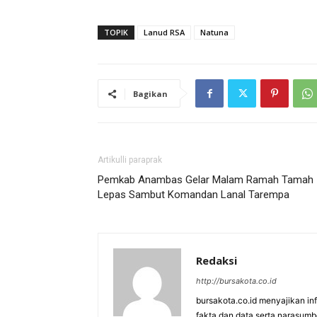
TOPIK
Lanud RSA
Natuna
Bagikan
Artikulli paraprak
Pemkab Anambas Gelar Malam Ramah Tamah
Lepas Sambut Komandan Lanal Tarempa
Redaksi
http://bursakota.co.id
bursakota.co.id menyajikan in
fakta dan data serta narasumb