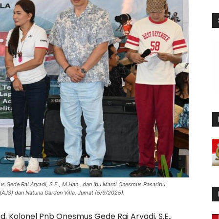
 Gede Rai Aryadi, S.E., M.Han., dan Ibu Marni Onesmus Pasaribu
AJS) dan Natuna Garden Villa, Jumat (5/9/2025).
 Kolonel Pnb Onesmus Gede Rai Aryadi, S.E.,