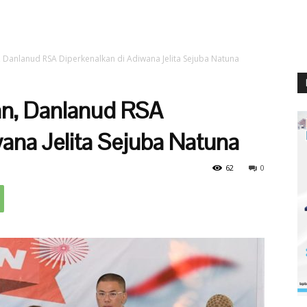
Danlanud RSA Diperkenalkan di Adiwana Jelita Sejuba Natuna
n, Danlanud RSA
ana Jelita Sejuba Natuna
62
0