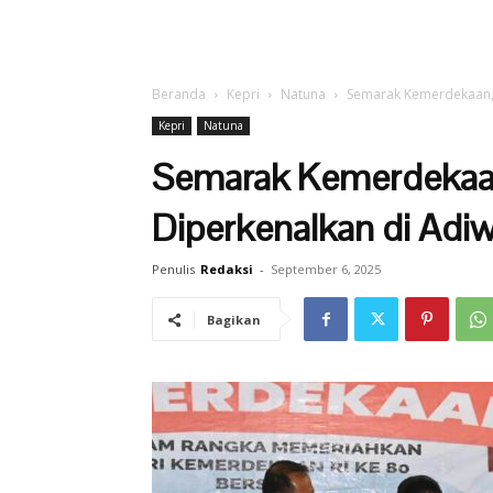
Beranda
Kepri
Natuna
Semarak Kemerdekaan, 
Kepri
Natuna
Semarak Kemerdekaa
Diperkenalkan di Adiw
Penulis
Redaksi
-
September 6, 2025
Bagikan