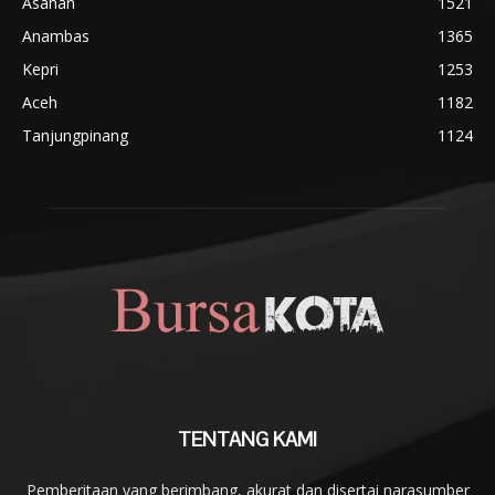
Asahan
1521
Anambas
1365
Kepri
1253
Aceh
1182
Tanjungpinang
1124
TENTANG KAMI
Pemberitaan yang berimbang, akurat dan disertai narasumber