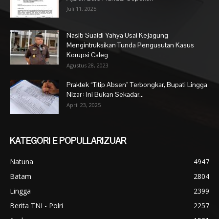
Juli 11, 2025
Nasib Suaidi Yahya Usai Kejagung
Mengintruksikan Tunda Pengusutan Kasus
Korupsi Caleg
Agustus 28, 2023
Praktek “Titip Absen” Terbongkar, Bupati Lingga
Nizar : Ini Bukan Sekadar...
April 23, 2025
KATEGORI E POPULLARIZUAR
Natuna
4947
Batam
2804
Lingga
2399
Berita TNI - Polri
2257