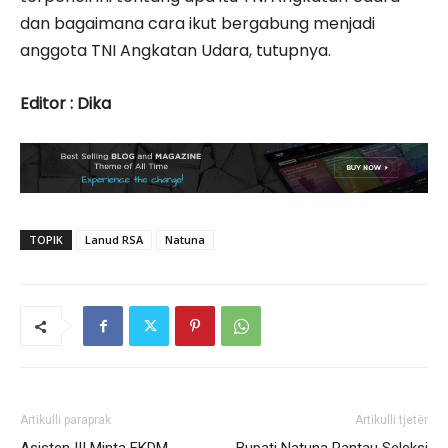
dan bagaimana cara ikut bergabung menjadi
anggota TNI Angkatan Udara, tutupnya.
Editor : Dika
TOPIK
Lanud RSA
Natuna
Artikulli paraprak
Artikulli tjetër
Asisten III Minta FKDM
Bupati Natuna Pantau Seleksi