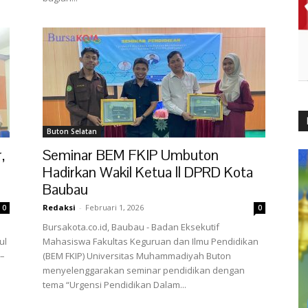
Buton Selatan
,
Seminar BEM FKIP Umbuton
Hadirkan Wakil Ketua ll DPRD Kota
Baubau
Redaksi
-
Februari 1, 2026
0
0
Bursakota.co.id, Baubau - Badan Eksekutif
ul
Mahasiswa Fakultas Keguruan dan Ilmu Pendidikan
M–
(BEM FKIP) Universitas Muhammadiyah Buton
menyelenggarakan seminar pendidikan dengan
tema “Urgensi Pendidikan Dalam...