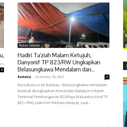
Buton Selatan
u,
Hadiri Ta’ziah Malam Ketujuh,
..
Danyonif TP 823/RW Ungkapkan
Belasungkawa Mendalam dan...
0
Redaksi
-
Desember 30, 2025
0
Bursakota.co.id, Baubau - Belasungkawa mendalam
kembali diungkapkan Komandan Batalyon Infantri
Teritorial Pembangunan 823/Raja Wakaaka (Yonif TP
823 / RW), Letkol Inf Arkham Hidayat, saat...