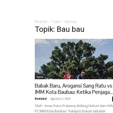
Beranda
Topik
Bau bau
Topik: Bau bau
Opini
Babak Baru, Arogansi Sang Ratu vs
IMM Kota Baubau: Ketika Penjaga...
Redaksi
-
Agustus 2, 2026
Oleh - Anas Putra Pratama, Bidang Hukum dan HA
PC IMM Kota Baubau "Kampus bukan sekadar