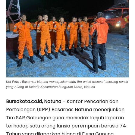
Ket Foto : Basarnas Natuna menerjunkan satu tim untuk mencari seorang nenek
yang hilang di Kelarik Kecamatan Bunguran Utara, Natuna
Bursakota.co.id, Natuna –
Kantor Pencarian dan
Pertolongan (KPP) Basarnas Natuna menerjunkan
Tim SAR Gabungan guna menindak lanjuti laporan
terhadap satu orang lansia perempuan berusia 74
Tahun yang dilaporkan hilang di Desa Gunung