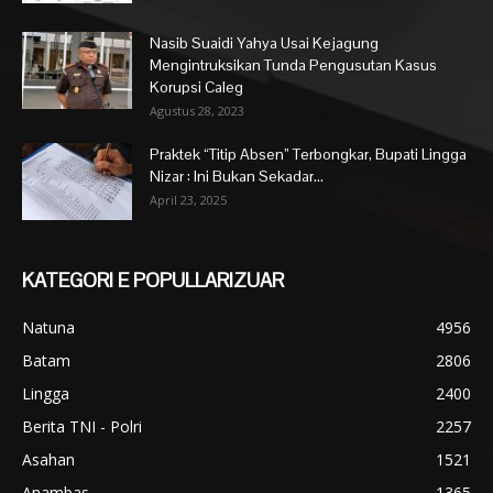
Nasib Suaidi Yahya Usai Kejagung
Mengintruksikan Tunda Pengusutan Kasus
Korupsi Caleg
Agustus 28, 2023
Praktek “Titip Absen” Terbongkar, Bupati Lingga
Nizar : Ini Bukan Sekadar...
April 23, 2025
KATEGORI E POPULLARIZUAR
Natuna
4956
Batam
2806
Lingga
2400
Berita TNI - Polri
2257
Asahan
1521
Anambas
1365