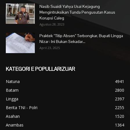
Nasib Suaidi Yahya Usai Kejagung
Mengintruksikan Tunda Pengusutan Kasus
Korupsi Caleg
Agustus 28, 2023
Praktek “Titip Absen” Terbongkar, Bupati Lingga
Nizar : Ini Bukan Sekadar...
April 23, 2025
KATEGORI E POPULLARIZUAR
Natuna
4941
Batam
2800
Lingga
2397
Berita TNI - Polri
2255
Asahan
1520
Anambas
1364