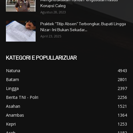
Korupsi Caleg
Agustus 28, 2023
Praktek “Titip Absen” Terbongkar, Bupati Lingga
Nizar : Ini Bukan Sekadar...
April 23, 2025
KATEGORI E POPULLARIZUAR
Natuna
4943
Batam
2801
Lingga
2397
Berita TNI - Polri
2256
Asahan
1521
Anambas
1364
Kepri
1253
Aceh
1182