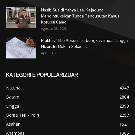
Nasib Suaidi Yahya Usai Kejagung
Mengintruksikan Tunda Pengusutan Kasus
Korupsi Caleg
Agustus 28, 2023
Praktek “Titip Absen” Terbongkar, Bupati Lingga
Nizar : Ini Bukan Sekadar...
April 23, 2025
KATEGORI E POPULLARIZUAR
Natuna
4947
Batam
2804
Lingga
2399
Berita TNI - Polri
2257
Asahan
1521
Anambas
1365