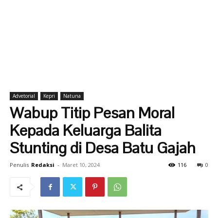
Advetorial
Kepri
Natuna
Wabup Titip Pesan Moral
Kepada Keluarga Balita
Stunting di Desa Batu Gajah
Penulis
Redaksi
-
Maret 10, 2024
116
0