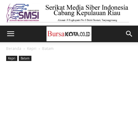
Beranda
Kepri
Batam
Kepri
Batam