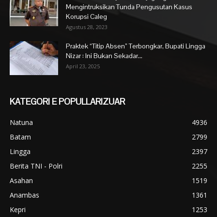
Mengintruksikan Tunda Pengusutan Kasus
Korupsi Caleg
Agustus 28, 2023
Praktek “Titip Absen” Terbongkar, Bupati Lingga
Nizar : Ini Bukan Sekadar...
April 23, 2025
KATEGORI E POPULLARIZUAR
Natuna
4936
Batam
2799
Lingga
2397
Berita TNI - Polri
2255
Asahan
1519
Anambas
1361
Kepri
1253