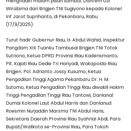
menghadiri malam pisah sambut Danrem 031
Wirabima dari Brigjen TNI Sugiyono kepada Kolonel
Inf Jarot Suprihanto, di Pekanbaru, Rabu
(17/9/2025).
Turut hadir Gubernur Riau, H. Abdul Wahid, Inspektur
Pangdam XIX Tuanku Tambusai Brigjen TNI Totok
Sutriono, Ketua DPRD Provinsi Riau Kaderismanto,
Plt. Kajati Riau Dedie Tri Hariyadi, Wakapolda Riau
Brigjen. Pol. Adrianto Jossy Kusumo, Ketua
Pengadilan Tinggi Agama Pekanbaru Dr. H. M.
Sutomo, Ketua Pengadilan Tinggi Riau diwakili Hakim
Tinggi Pengadilan Tinggi Riau Tantowi, Danlanal
Dumai Kolonel Laut Abdul Harris dan Danlanud
Roesmin Nurjaddin Marsma TNI Abdul Haris,
Sekretaris Daerah Provinsi Riau Syahrial Abdi, Para
Bupati/Walikota se-Provinsi Riau, Para Tokoh