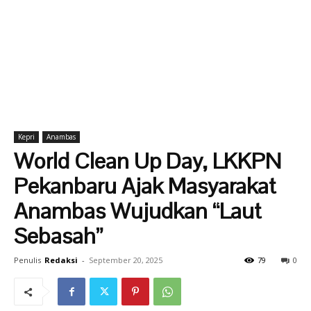
Kepri
Anambas
World Clean Up Day, LKKPN
Pekanbaru Ajak Masyarakat
Anambas Wujudkan “Laut
Sebasah”
Penulis
Redaksi
-
September 20, 2025
79
0