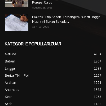
Korupsi Caleg
Agustus 28, 2023
Praktek “Titip Absen” Terbongkar, Bupati Lingga
Nizar : Ini Bukan Sekadar...
April 23, 2025
KATEGORI E POPULLARIZUAR
Natuna
4954
Batam
2804
Lingga
2399
Berita TNI - Polri
2257
Asahan
1521
Anambas
1365
Kepri
1253
Aceh
1182