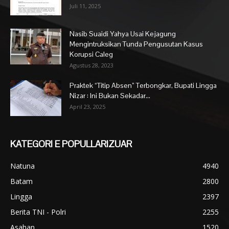
Juli 11, 2025
Nasib Suaidi Yahya Usai Kejagung
Mengintruksikan Tunda Pengusutan Kasus
Korupsi Caleg
Agustus 28, 2023
Praktek “Titip Absen” Terbongkar, Bupati Lingga
Nizar : Ini Bukan Sekadar...
April 23, 2025
KATEGORI E POPULLARIZUAR
Natuna
4940
Batam
2800
Lingga
2397
Berita TNI - Polri
2255
Asahan
1520