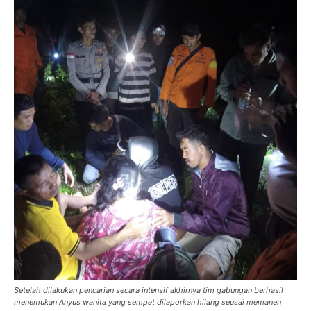
Setelah dilakukan pencarian secara intensif akhirnya tim gabungan berhasil
menemukan Anyus wanita yang sempat dilaporkan hilang seusai memanen