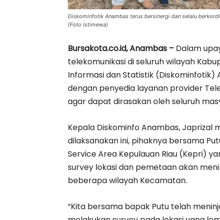
Diskominfotik Anambas terus bersinergi dan selalu berkord
(Foto Istimewa)
Bursakota.co.id, Anambas –
Dalam upay
telekomunikasi di seluruh wilayah Kab
Informasi dan Statistik (Diskominfotik)
dengan penyedia layanan provider Tel
agar dapat dirasakan oleh seluruh mas
Kepala Diskominfo Anambas, Japrizal 
dilaksanakan ini, pihaknya bersama P
Service Area Kepulauan Riau (Kepri) 
survey lokasi dan pemetaan akan menin
beberapa wilayah Kecamatan.
“Kita bersama bapak Putu telah meninja
melakukan survey pada lokasi yang lema