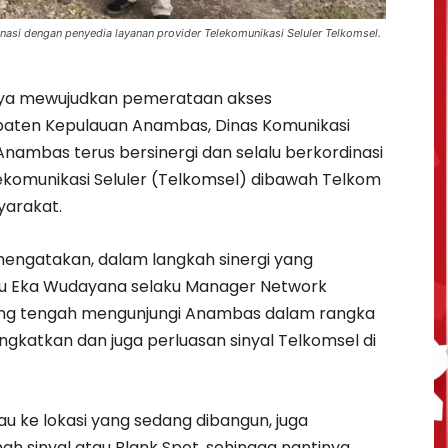
inasi dengan penyedia layanan provider Telekomunikasi Seluler Telkomsel.
a mewujudkan pemerataan akses
upaten Kepulauan Anambas, Dinas Komunikasi
 Anambas terus bersinergi dan selalu berkordinasi
ekomunikasi Seluler (Telkomsel) dibawah Telkom
yarakat.
mengatakan, dalam langkah sinergi yang
utu Eka Wudayana selaku Manager Network
yang tengah mengunjungi Anambas dalam rangka
gkatkan dan juga perluasan sinyal Telkomsel di
u ke lokasi yang sedang dibangun, juga
h sinyal atau Blank Spot, sehingga nantinya