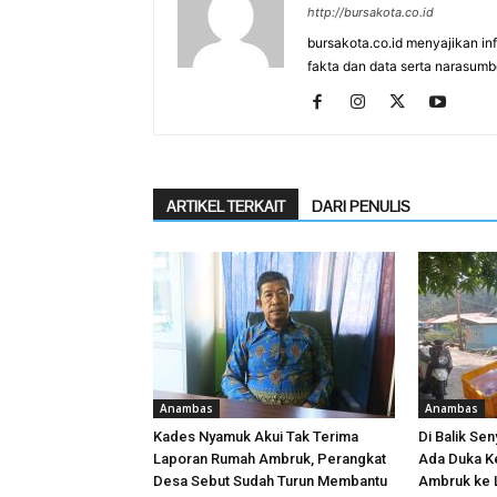
http://bursakota.co.id
bursakota.co.id menyajikan in
fakta dan data serta narasumb
ARTIKEL TERKAIT
DARI PENULIS
Anambas
Anambas
Kades Nyamuk Akui Tak Terima
Di Balik Sen
Laporan Rumah Ambruk, Perangkat
Ada Duka K
Desa Sebut Sudah Turun Membantu
Ambruk ke 