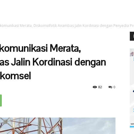
komunikasi Merata, Diskominfotik Anambas Jalin Kordinasi dengan Penyedia Pr
komunikasi Merata,
s Jalin Kordinasi dengan
lkomsel
82
0