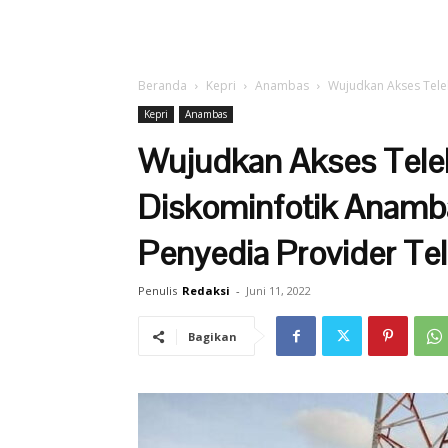
Beranda
Kepri
Anambas
Wujudkan Akses Tele
Kepri
Anambas
Wujudkan Akses Tele
Diskominfotik Anamba
Penyedia Provider Te
Penulis
Redaksi
-
Juni 11, 2022
Bagikan