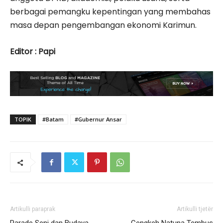
berbagai pemangku kepentingan yang membahas
masa depan pengembangan ekonomi Karimun.
Editor : Papi
TOPIK
#Batam
#Gubernur Ansar
Artikulli paraprak
Artikulli tjetër
Parade Seni dan Budaya
Cengkeh Natuna Tembus