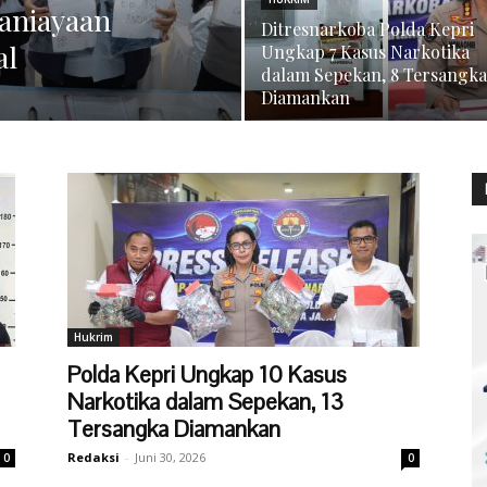
aniayaan
Ditresnarkoba Polda Kepri
al
Ungkap 7 Kasus Narkotika
dalam Sepekan, 8 Tersangka
Diamankan
Hukrim
Polda Kepri Ungkap 10 Kasus
Narkotika dalam Sepekan, 13
Tersangka Diamankan
Redaksi
-
Juni 30, 2026
0
0