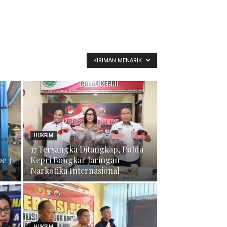
KIRIMAN MENARIK
HUKRIM
17 Tersangka Ditangkap, Polda
pe 3
Kepri Bongkar Jaringan
Narkotika Internasional
HUKRIM