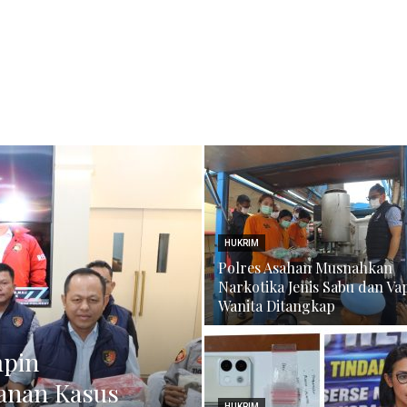
HUKRIM
Polres Asahan Musnahkan
Narkotika Jenis Sabu dan Va
Wanita Ditangkap
mpin
anan Kasus
HUKRIM