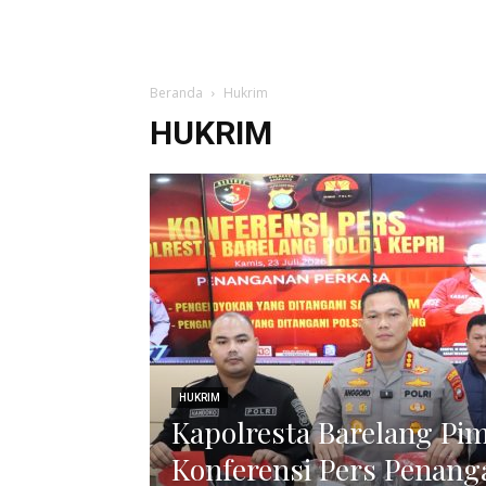
Beranda
Hukrim
HUKRIM
HUKRIM
Kapolresta Barelang Pi
Konferensi Pers Penang