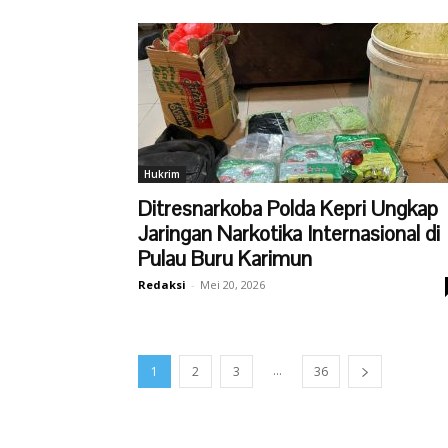
Hukrim
Ditresnarkoba Polda Kepri Ungkap
Jaringan Narkotika Internasional di
Pulau Buru Karimun
Redaksi
-
Mei 20, 2026
...
1
2
3
36