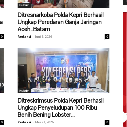
Hukrim
Ditresnarkoba Polda Kepri Berhasil
a
Ungkap Peredaran Ganja Jaringan
Aceh–Batam
Redaksi
-
Juni 5, 2026
0
0
Hukrim
Ditreskrimsus Polda Kepri Berhasil
Ungkap Penyeludupan 100 Ribu
Benih Bening Lobster...
Redaksi
-
Mei 21, 2026
0
0